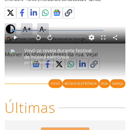
A+
A-
L
o
a
Adicione como fonte preferencial no Google
d
C
P
V
A
P
F
e
o
l
o
v
u
Opens in new window
d
m
a
l
a
l
:
Vovó se revela durante festival
p
y
t
n
l
2
Mulher dá show no meio da rua. Veja!
a
a
ç
s
7
de música eletrônica
r
r
a
c
.
t
1
r
l
r
9
i
por
Entretenimento
0
1
e
4
l
s
0
e
%
h
e
s
n
a
g
e
r
u
g
n
u
a
d
n
o
d
VOVÓ
MÚSICA ELETRÔNICA
RUA
DANÇA
s
o
s
y
Últimas
M
V
u
d
o