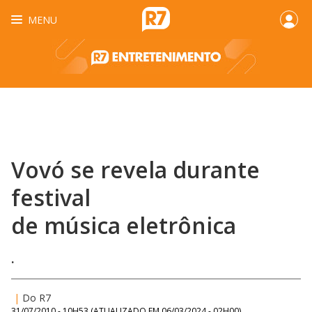
MENU
Vovó se revela durante
festival
de música eletrônica
.
|
Do R7
31/07/2010 - 10H53
(ATUALIZADO EM
06/03/2024 - 02H00
)