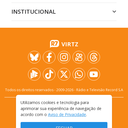
INSTITUCIONAL
VIRTZ
Todos os direitos reservados - 2009-
2026
- Rádio e Televisão Record S.A
Utilizamos cookies e tecnologia para
CARREIRA
FALE CONOSCO
PRIVACIDADE
aprimorar sua experiência de navegação de
TERMOS E CONDIÇÕES DE USO
acordo com o
Aviso de Privacidade
.