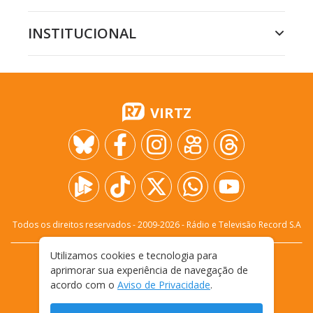
INSTITUCIONAL
VIRTZ
Todos os direitos reservados - 2009-
2026
- Rádio e Televisão Record S.A
Utilizamos cookies e tecnologia para
CARREIRA
FALE CONOSCO
PRIVACIDADE
aprimorar sua experiência de navegação de
TERMOS E CONDIÇÕES DE USO
acordo com o
Aviso de Privacidade
.