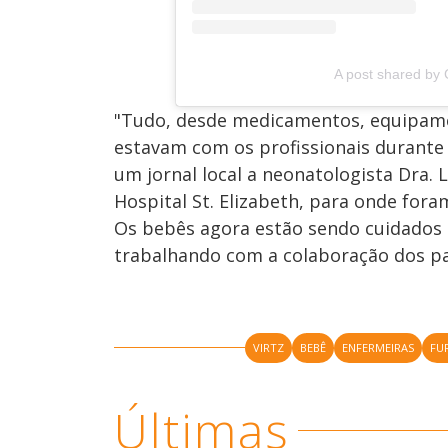
A post shared by
"Tudo, desde medicamentos, equipame
estavam com os profissionais durante 
um jornal local a neonatologista Dra.
Hospital St. Elizabeth, para onde fora
Os bebês agora estão sendo cuidados 
trabalhando com a colaboração dos pa
VIRTZ
BEBÊ
ENFERMEIRAS
FU
Últimas