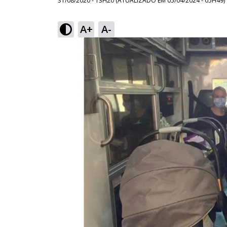
31/08/2020 - 13H20
(ATUALIZADO EM
05/04/2024 - 05H49
)
A+
A-