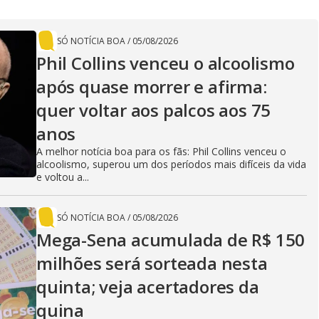
SÓ NOTÍCIA BOA
/
05/08/2026
Phil Collins venceu o alcoolismo
após quase morrer e afirma:
quer voltar aos palcos aos 75
anos
A melhor notícia boa para os fãs: Phil Collins venceu o
alcoolismo, superou um dos períodos mais difíceis da vida
e voltou a...
SÓ NOTÍCIA BOA
/
05/08/2026
Mega-Sena acumulada de R$ 150
milhões será sorteada nesta
quinta; veja acertadores da
quina