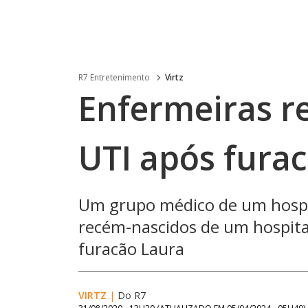
R7 Entretenimento
Virtz
Enfermeiras r
UTI após fura
Um grupo médico de um hospit
recém-nascidos de um hospital
furacão Laura
VIRTZ
|
Do R7