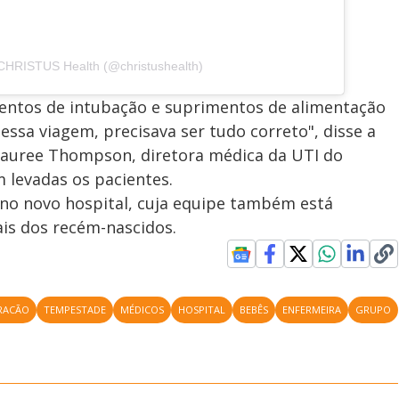
 CHRISTUS Health (@christushealth)
ntos de intubação e suprimentos de alimentação
essa viagem, precisava ser tudo correto", disse a
 Lauree Thompson, diretora médica da UTI do
m levadas os pacientes.
no novo hospital, cuja equipe também está
is dos recém-nascidos.
RACÃO
TEMPESTADE
MÉDICOS
HOSPITAL
BEBÊS
ENFERMEIRA
GRUPO