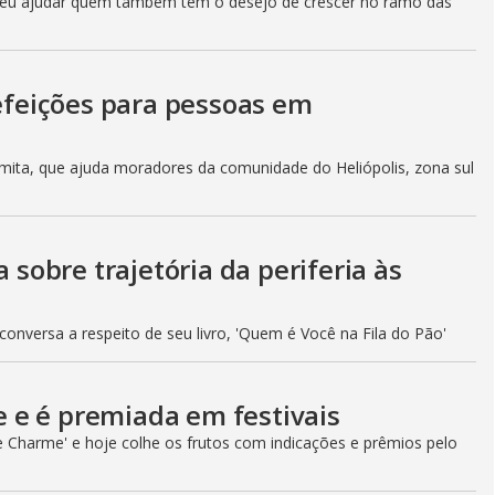
olveu ajudar quem também tem o desejo de crescer no ramo das
refeições para pessoas em
mita, que ajuda moradores da comunidade do Heliópolis, zona sul
a sobre trajetória da periferia às
nversa a respeito de seu livro, 'Quem é Você na Fila do Pão'
ie e é premiada em festivais
de Charme' e hoje colhe os frutos com indicações e prêmios pelo