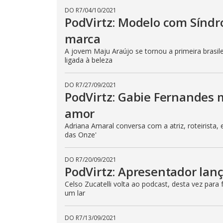
DO R7
/
04/10/2021
PodVirtz: Modelo com Sínd
marca
A jovem Maju Araújo se tornou a primeira brasil
ligada à beleza
DO R7
/
27/09/2021
PodVirtz: Gabie Fernandes m
amor
Adriana Amaral conversa com a atriz, roteirista,
das Onze'
DO R7
/
20/09/2021
PodVirtz: Apresentador lanç
Celso Zucatelli volta ao podcast, desta vez para
um lar
DO R7
/
13/09/2021