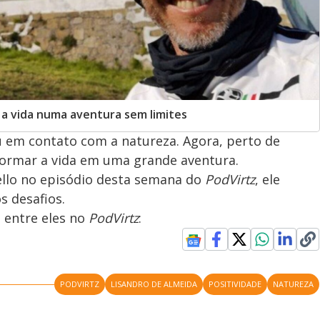
 a vida numa aventura sem limites
 em contato com a natureza. Agora, perto de
formar a vida em uma grande aventura.
llo no episódio desta semana do
PodVirtz
, ele
s desafios.
 entre eles no
PodVirtz
:
PODVIRTZ
LISANDRO DE ALMEIDA
POSITIVIDADE
NATUREZA