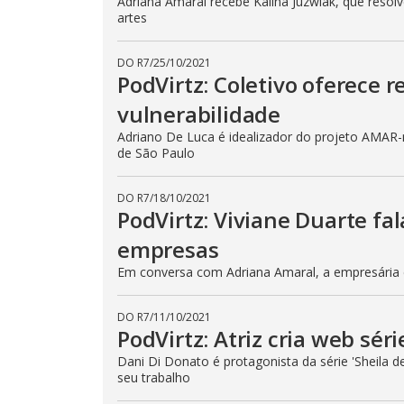
Adriana Amaral recebe Kalina Juzwiak, que res
artes
DO R7
/
25/10/2021
PodVirtz: Coletivo oferece 
vulnerabilidade
Adriano De Luca é idealizador do projeto AMAR-
de São Paulo
DO R7
/
18/10/2021
PodVirtz: Viviane Duarte fal
empresas
Em conversa com Adriana Amaral, a empresária co
DO R7
/
11/10/2021
PodVirtz: Atriz cria web sér
Dani Di Donato é protagonista da série 'Sheila 
seu trabalho