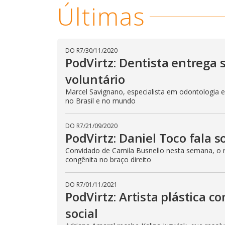
Últimas
DO R7
/
30/11/2020
PodVirtz: Dentista entrega 
voluntário
Marcel Savignano, especialista em odontologia e
no Brasil e no mundo
DO R7
/
21/09/2020
PodVirtz: Daniel Toco fala 
Convidado de Camila Busnello nesta semana, o 
congênita no braço direito
DO R7
/
01/11/2021
PodVirtz: Artista plástica 
social