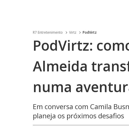
R7 Entretenimento
Virtz
PodVirtz
PodVirtz: com
Almeida trans
numa aventur
Em conversa com Camila Busne
planeja os próximos desafios