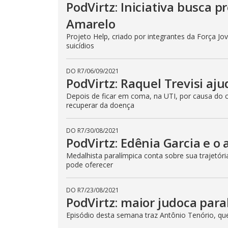
PodVirtz: Iniciativa busca 
Amarelo
Projeto Help, criado por integrantes da Força J
suicídios
DO R7
/
06/09/2021
PodVirtz: Raquel Trevisi aj
Depois de ficar em coma, na UTI, por causa do co
recuperar da doença
DO R7
/
30/08/2021
PodVirtz: Edênia Garcia e o
Medalhista paralímpica conta sobre sua trajetóri
pode oferecer
DO R7
/
23/08/2021
PodVirtz: maior judoca pa
Episódio desta semana traz Antônio Tenório, qu