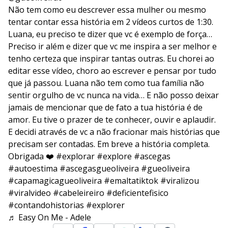
Não tem como eu descrever essa mulher ou mesmo
tentar contar essa história em 2 vídeos curtos de 1:30.
Luana, eu preciso te dizer que vc é exemplo de força…
Preciso ir além e dizer que vc me inspira a ser melhor e
tenho certeza que inspirar tantas outras. Eu chorei ao
editar esse vídeo, choro ao escrever e pensar por tudo
que já passou. Luana não tem como tua família não
sentir orgulho de vc nunca na vida… E não posso deixar
jamais de mencionar que de fato a tua história é de
amor. Eu tive o prazer de te conhecer, ouvir e aplaudir.
E decidi através de vc a não fracionar mais histórias que
precisam ser contadas. Em breve a história completa.
Obrigada ❤️
#explorar
#explore
#ascegas
#autoestima
#ascegasgueoliveira
#gueoliveira
#capamagicagueoliveira
#emaltatiktok
#viralizou
#viralvideo
#cabeleireiro
#deficientefisico
#contandohistorias
#explorer
♬ Easy On Me - Adele