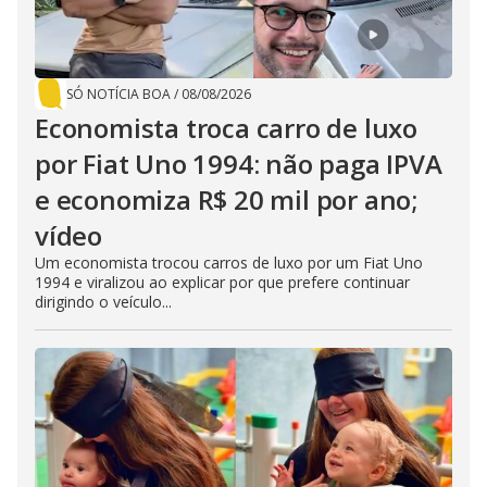
t
h
e
E
s
c
SÓ NOTÍCIA BOA
/
08/08/2026
a
p
Economista troca carro de luxo
e
k
por Fiat Uno 1994: não paga IPVA
e
y
o
e economiza R$ 20 mil por ano;
r
a
vídeo
c
t
Um economista trocou carros de luxo por um Fiat Uno
i
v
1994 e viralizou ao explicar por que prefere continuar
a
dirigindo o veículo...
t
i
n
g
t
h
e
c
l
o
s
e