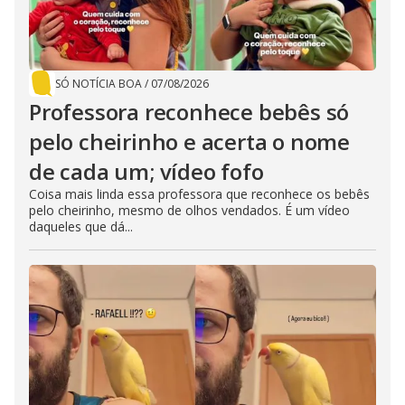
b
u
t
t
o
n
.
SÓ NOTÍCIA BOA
/
07/08/2026
Professora reconhece bebês só
pelo cheirinho e acerta o nome
de cada um; vídeo fofo
Coisa mais linda essa professora que reconhece os bebês
pelo cheirinho, mesmo de olhos vendados. É um vídeo
daqueles que dá...