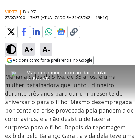
VIRTZ
|
Do R7
27/07/2020 - 17H37
(ATUALIZADO EM
31/03/2024 - 19H16
)
A+
A-
error_outline
Adicione como fonte preferencial no Google
OK
T
T
Opens in new window
Mãe que emocionou ao dar celular para o filho muda de vida após reportagem
h
O vídeo não está disponível ou não é
Oops! Algo deu errado
h
C
Mariana Sales da Silva, de 33 anos, é uma
i
por
RecordTV
i
suportado pelo seu browser
s
l
Por favor, recarregue a página.
mulher batalhadora que juntou dinheiro
i
s
Código do Erro:
MEDIA_ERR_SRC_NOT_SUPPORTED
o
s
i
durante três anos para dar um presente de
a
s
Recarregar
s
m
aniversário para o filho. Mesmo desempregada
e
o
a
d
M
m
por conta da crise provocada pela pandemia de
a
o
o
l
coronavírus, ela não desistiu de fazer a
w
d
d
i
surpresa para o filho. Depois da reportagem
a
a
n
l
d
l
exibida pelo Balanço Geral, a vida dela teve uma
o
w