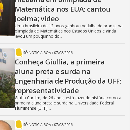
Matemática nos EUA: cantou
Joelma; vídeo
Uma brasileira de 12 anos ganhou medalha de bronze na
olimpíada de Matemática nos Estados Unidos e ainda
levou um pouquinho do...
SÓ NOTÍCIA BOA
/
07/08/2026
Conheça Giullia, a primeira
aluna preta e surda na
Engenharia de Produção da UFF:
representatividade
Giullia Cardim, de 26 anos, está fazendo história como a
primeira aluna preta e surda na Universidade Federal
Fluminense (UFF)....
SÓ NOTÍCIA BOA
/
07/08/2026