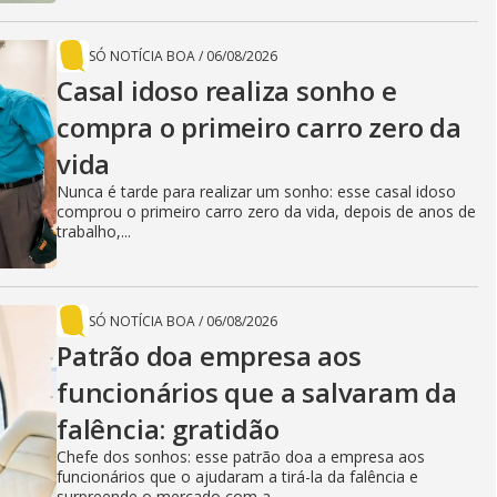
SÓ NOTÍCIA BOA
/
06/08/2026
Casal idoso realiza sonho e
compra o primeiro carro zero da
vida
Nunca é tarde para realizar um sonho: esse casal idoso
comprou o primeiro carro zero da vida, depois de anos de
trabalho,...
SÓ NOTÍCIA BOA
/
06/08/2026
Patrão doa empresa aos
funcionários que a salvaram da
falência: gratidão
Chefe dos sonhos: esse patrão doa a empresa aos
funcionários que o ajudaram a tirá-la da falência e
surpreende o mercado com a...