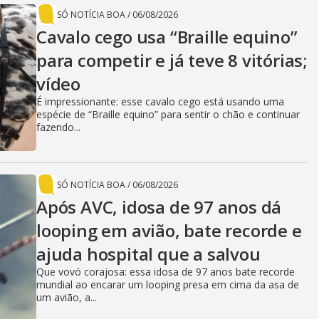
SÓ NOTÍCIA BOA
/
06/08/2026
Cavalo cego usa “Braille equino”
para competir e já teve 8 vitórias;
vídeo
É impressionante: esse cavalo cego está usando uma
espécie de “Braille equino” para sentir o chão e continuar
fazendo...
SÓ NOTÍCIA BOA
/
06/08/2026
Após AVC, idosa de 97 anos dá
looping em avião, bate recorde e
ajuda hospital que a salvou
Que vovó corajosa: essa idosa de 97 anos bate recorde
mundial ao encarar um looping presa em cima da asa de
um avião, a...