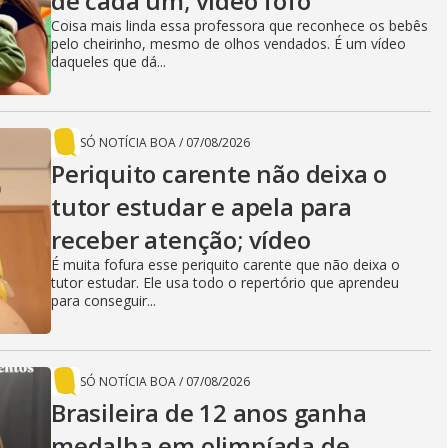
i
de cada um; vídeo fofo
Coisa mais linda essa professora que reconhece os bebês
pelo cheirinho, mesmo de olhos vendados. É um vídeo
d
daqueles que dá...
e
SÓ NOTÍCIA BOA
/
07/08/2026
Periquito carente não deixa o
tutor estudar e apela para
o
receber atenção; vídeo
É muita fofura esse periquito carente que não deixa o
tutor estudar. Ele usa todo o repertório que aprendeu
para conseguir...
SÓ NOTÍCIA BOA
/
07/08/2026
Brasileira de 12 anos ganha
medalha em olimpíada de