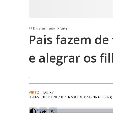
R7 Entretenimento
Virtz
Pais fazem de 
e alegrar os f
.
VIRTZ
|
Do R7
09/06/2020 - 11H20
(ATUALIZADO EM
31/03/2024 - 18H24
)
A+
A-
L