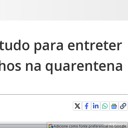
tudo para entreter
ilhos na quarentena
R
-
1:31
Adicione como fonte preferencial no Google