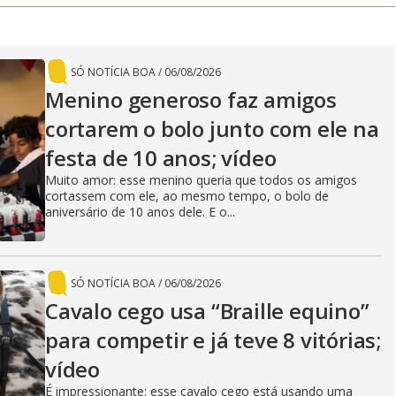
y
V
SÓ NOTÍCIA BOA
/
06/08/2026
Menino generoso faz amigos
i
cortarem o bolo junto com ele na
festa de 10 anos; vídeo
Muito amor: esse menino queria que todos os amigos
d
cortassem com ele, ao mesmo tempo, o bolo de
aniversário de 10 anos dele. E o...
e
SÓ NOTÍCIA BOA
/
06/08/2026
Cavalo cego usa “Braille equino”
o
para competir e já teve 8 vitórias;
vídeo
É impressionante: esse cavalo cego está usando uma