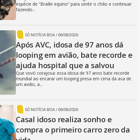
espécie de “Braille equino” para sentir o chão e continuar
fazendo...
SÓ NOTÍCIA BOA
/
06/08/2026
Após AVC, idosa de 97 anos dá
looping em avião, bate recorde e
ajuda hospital que a salvou
Que vovó corajosa: essa idosa de 97 anos bate recorde
mundial ao encarar um looping presa em cima da asa de
um avião, a...
SÓ NOTÍCIA BOA
/
06/08/2026
Casal idoso realiza sonho e
compra o primeiro carro zero da
vida