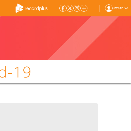
Entrar
id-19