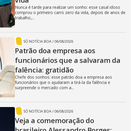
Nunca é tarde para realizar um sonho: esse casal idoso
comprou o primeiro carro zero da vida, depois de anos de
trabalho,...
SÓ NOTÍCIA BOA
/
06/08/2026
Patrão doa empresa aos
funcionários que a salvaram da
falência: gratidão
Chefe dos sonhos: esse patrão doa a empresa aos
funcionários que o ajudaram a tirá-la da falência e
surpreende o mercado com a...
SÓ NOTÍCIA BOA
/
06/08/2026
Veja a comemoração do
brasileiro Alessandro Borges: