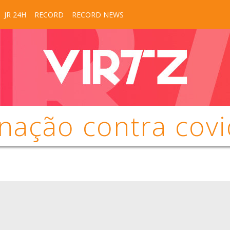
JR 24H
RECORD
RECORD NEWS
nação contra cov