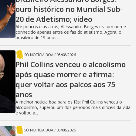
ouro histórico no Mundial Sub-
20 de Atletismo; video
Até poucos dias atrás, Alessandro Borges era um nome
conhecido apenas entre os fãs do atletismo. Agora, o
brasileiro de 19 anos...
SÓ NOTÍCIA BOA
/
05/08/2026
Phil Collins venceu o alcoolismo
após quase morrer e afirma:
quer voltar aos palcos aos 75
anos
A melhor notícia boa para os fãs: Phil Collins venceu o
alcoolismo, superou um dos períodos mais difíceis da vida
e voltou a...
SÓ NOTÍCIA BOA
/
05/08/2026