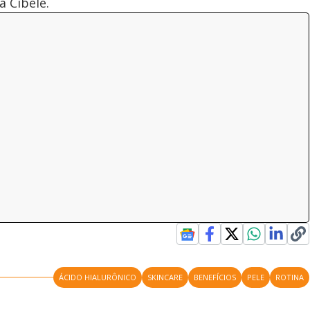
a Cibele.
ÁCIDO HIALURÔNICO
SKINCARE
BENEFÍCIOS
PELE
ROTINA