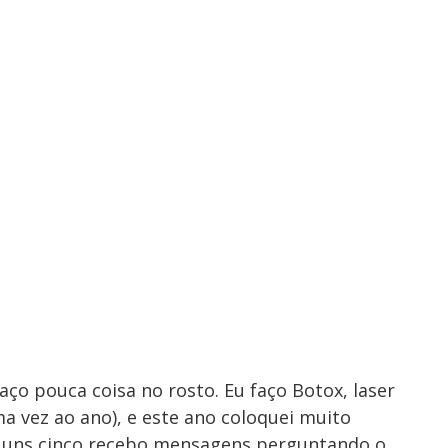
ço pouca coisa no rosto. Eu faço Botox, laser
a vez ao ano), e este ano coloquei muito
há uns cinco recebo mensagens perguntando o