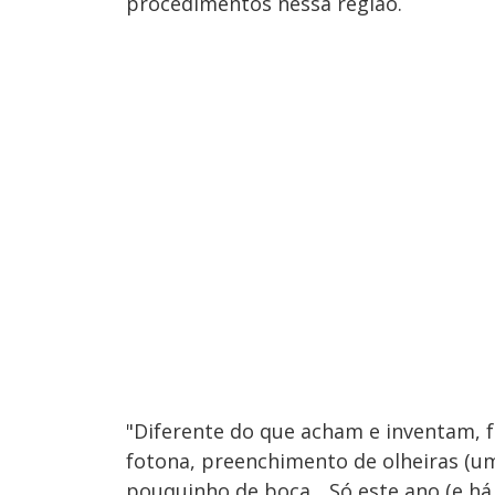
procedimentos nessa região.
"Diferente do que acham e inventam, fa
fotona, preenchimento de olheiras (um
pouquinho de boca... Só este ano (e 