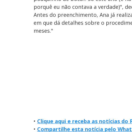
porquê eu não contava a verdade)", dec
Antes do preenchimento, Ana já realiz
em que dá detalhes sobre o procedime
meses."
•
Clique aqui e receba as notícias do
•
Compartilhe esta notícia pelo Wha