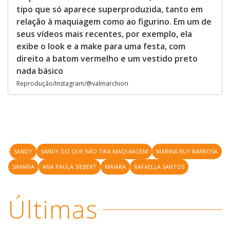
tipo que só aparece superproduzida, tanto em
relação à maquiagem como ao figurino. Em um de
seus vídeos mais recentes, por exemplo, ela
exibe o look e a make para uma festa, com
direito a batom vermelho e um vestido preto
nada básico
Reprodução/Instagram/@valmarchiori
SANDY
SANDY DIZ QUE NÃO TIRA MAQUIAGEM
MARINA RUY BARBOSA
SIMARIA
ANA PAULA SIEBERT
MAIARA
RAFAELLA SANTOS
Últimas