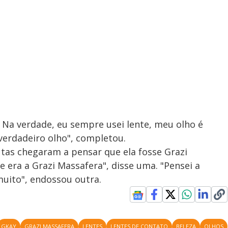
 Na verdade, eu sempre usei lente, meu olho é
verdadeiro olho", completou.
utas chegaram a pensar que ela fosse Grazi
 era a Grazi Massafera", disse uma. "Pensei a
uito", endossou outra.
GKAY
GRAZI MASSAFERA
LENTES
LENTES DE CONTATO
BELEZA
OLHOS