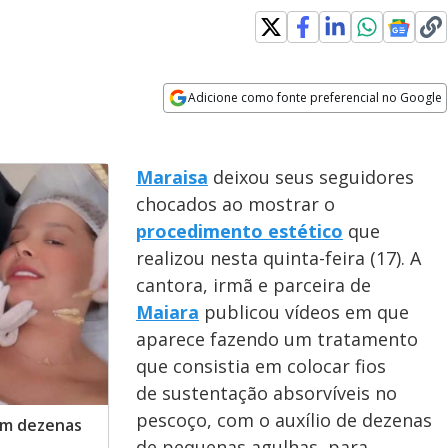
Adicione como fonte preferencial no Google
Opens in new window
Maraisa
deixou seus seguidores
chocados ao mostrar o
procedimento estético
que
realizou nesta quinta-feira (17). A
cantora, irmã e parceira de
Maiara
publicou vídeos em que
aparece fazendo um tratamento
que consistia em colocar fios
de sustentação absorvíveis no
pescoço, com o auxílio de dezenas
om dezenas
de pequenas agulhas, para