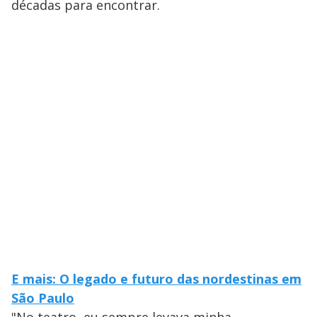
décadas para encontrar.
E mais: O legado e futuro das nordestinas em
São Paulo
"No teatro, eu sempre levava minha