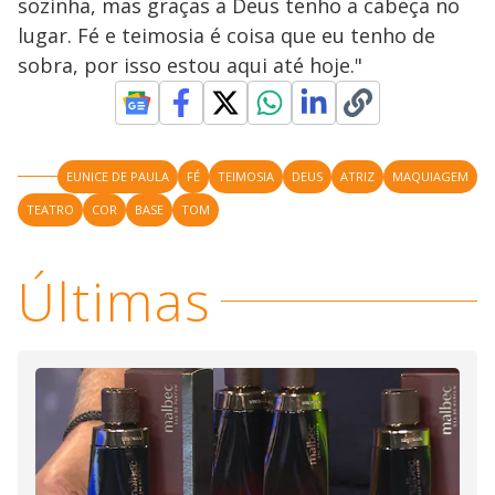
sozinha, mas graças a Deus tenho a cabeça no
lugar. Fé e teimosia é coisa que eu tenho de
sobra, por isso estou aqui até hoje."
EUNICE DE PAULA
FÉ
TEIMOSIA
DEUS
ATRIZ
MAQUIAGEM
TEATRO
COR
BASE
TOM
Últimas