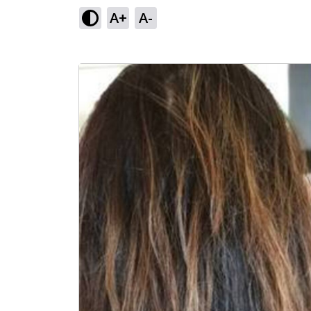
A+
A-