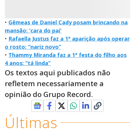
•
Gêmeas de Daniel Cady posam brincando na
mansão: ‘cara do pai’
•
Rafaella Justus faz a 1ª aparição após operar
o rosto: “nariz novo”
•
Thammy Miranda faz a 1ª festa do filho aos
4 anos: “tá linda”
Os textos aqui publicados não
refletem necessariamente a
opinião do Grupo Record.
Últimas