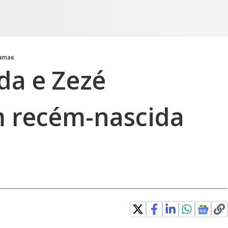
amae
da e Zezé
 recém-nascida