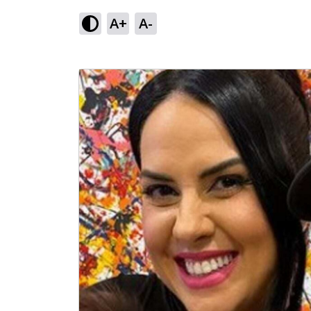
A+
A-