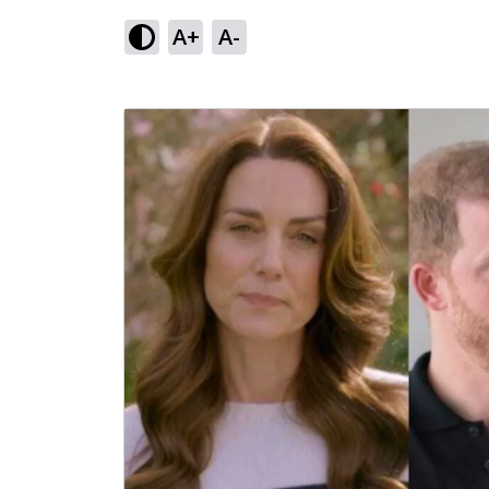
A+
A-