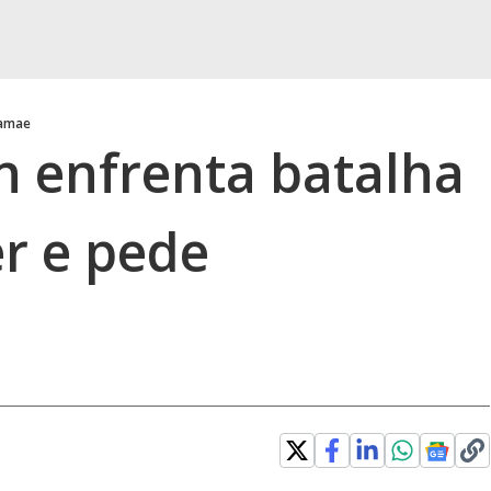
amae
n enfrenta batalha
er e pede