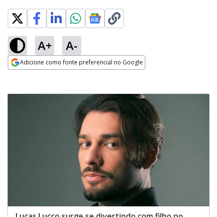
A+
A-
Adicione como fonte preferencial no Google
Opens in new window
Lucas Lucco surge se divertindo com filho no