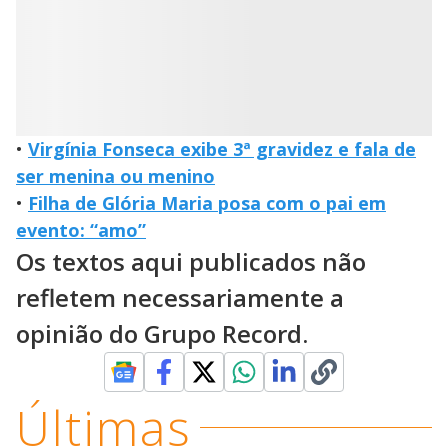
•
Virgínia Fonseca exibe 3ª gravidez e fala de
ser menina ou menino
•
Filha de Glória Maria posa com o pai em
evento: “amo”
Os textos aqui publicados não
refletem necessariamente a
opinião do Grupo Record.
Últimas