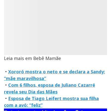
Leia mais em Bebê Mamãe
•
Xororó mostra o neto e se declara a Sandy:
“mãe maravilhosa”
•
Com 6 filhos, esposa de Juliano Cazarré
revela seu Dia das Mães
•
Esposa de Tiago Leifert mostra sua filha
com a avó: “feliz”