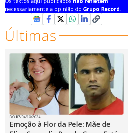
Os textos aqui publicados
não refletem
necessariamente a opinião do
Grupo Record
.
Últimas
DO R7
/
04/10/2024
Emoção à Flor da Pele: Mãe de