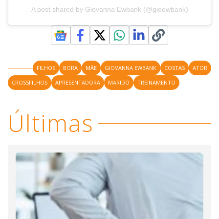
A post shared by Giovanna Ewbank (@gioewbank)
FILHOS
BORA
MÃE
GIOVANNA EWBANK
COSTAS
ATOR
CROSSFILHOS
APRESENTADORA
MARIDO
TREINAMENTO
Últimas