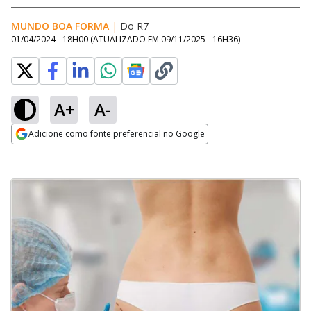
MUNDO BOA FORMA
|
Do R7
01/04/2024 - 18H00
(ATUALIZADO EM
09/11/2025 - 16H36
)
A+
A-
Adicione como fonte preferencial no Google
Opens in new window