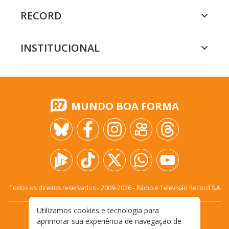
RECORD
INSTITUCIONAL
MUNDO BOA FORMA
Todos os direitos reservados - 2009-
2026
- Rádio e Televisão Record S.A
Utilizamos cookies e tecnologia para
CARREIRA
FALE CONOSCO
PRIVACIDADE
aprimorar sua experiência de navegação de
TERMOS E CONDIÇÕES DE USO