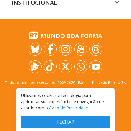
INSTITUCIONAL
MUNDO BOA FORMA
Todos os direitos reservados - 2009-
2026
- Rádio e Televisão Record S.A
Utilizamos cookies e tecnologia para
CARREIRA
FALE CONOSCO
PRIVACIDADE
aprimorar sua experiência de navegação de
TERMOS E CONDIÇÕES DE USO
acordo com o
Aviso de Privacidade
.
FECHAR