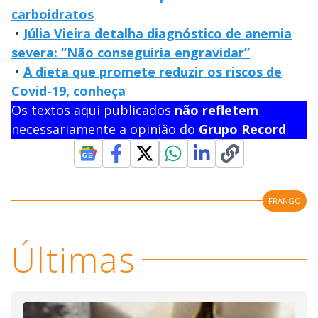
carboidratos
•
Júlia Vieira detalha diagnóstico de anemia
severa: “Não conseguiria engravidar”
•
A dieta que promete reduzir os riscos de
Covid-19, conheça
Os textos aqui publicados
não refletem
necessariamente a opinião do
Grupo Record
.
FRANGO
Últimas