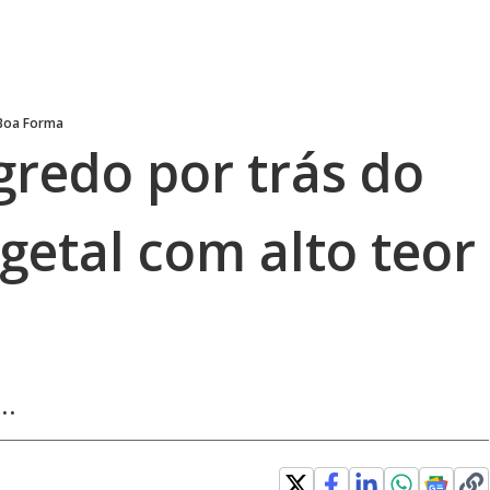
Boa Forma
gredo por trás do
getal com alto teor
..