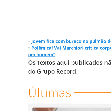
•
Jovem fica com buraco no pulmão d
•
Polêmica! Val Marchiori critica co
um homem”
Os textos aqui publicados n
do Grupo Record.
Últimas