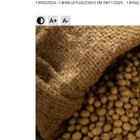
19/03/2024 - 14H00
(ATUALIZADO EM
09/11/2025 - 13H02
)
A+
A-