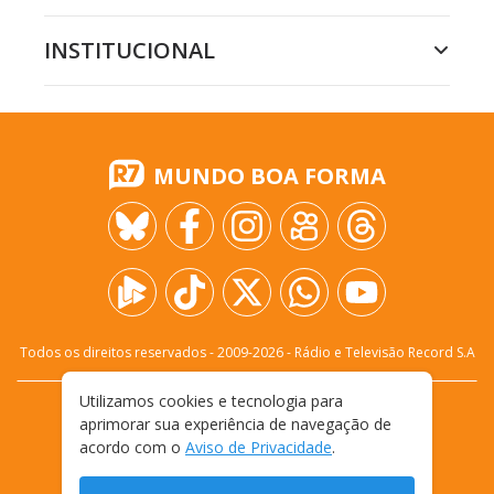
INSTITUCIONAL
MUNDO BOA FORMA
Todos os direitos reservados - 2009-
2026
- Rádio e Televisão Record S.A
Utilizamos cookies e tecnologia para
CARREIRA
FALE CONOSCO
PRIVACIDADE
aprimorar sua experiência de navegação de
TERMOS E CONDIÇÕES DE USO
acordo com o
Aviso de Privacidade
.