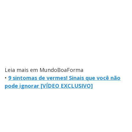
Leia mais em MundoBoaForma
•
9 sintomas de vermes! Sinais que você não
pode ignorar [VÍDEO EXCLUSIVO]