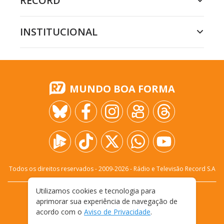
RECORD
INSTITUCIONAL
MUNDO BOA FORMA
Todos os direitos reservados - 2009-
2026
- Rádio e Televisão Record S.A
Utilizamos cookies e tecnologia para
CARREIRA
FALE CONOSCO
PRIVACIDADE
aprimorar sua experiência de navegação de
TERMOS E CONDIÇÕES DE USO
acordo com o
Aviso de Privacidade
.