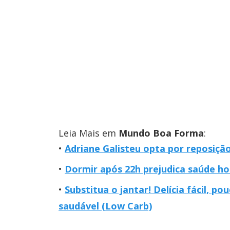
Leia Mais em
Mundo Boa Forma
:
Adriane Galisteu opta por reposiçã
Dormir após 22h prejudica saúde ho
Substitua o jantar! Delícia fácil, p
saudável (Low Carb)