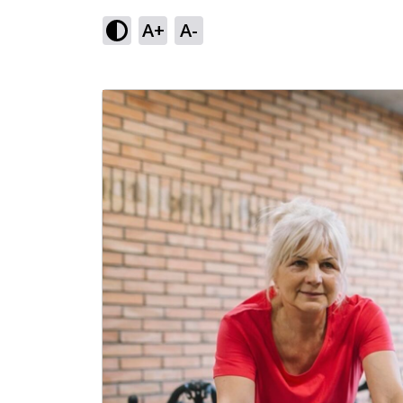
A+
A-