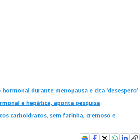
o hormonal durante menopausa e cita ‘desespero’
rmonal e hepática, aponta pesquisa
oucos carboidratos, sem farinha, cremoso e