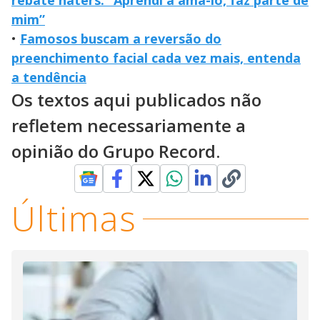
rebate haters: “Aprendi a amá-lo, faz parte de
mim”
•
Famosos buscam a reversão do
preenchimento facial cada vez mais, entenda
a tendência
Os textos aqui publicados não
refletem necessariamente a
opinião do Grupo Record.
Últimas