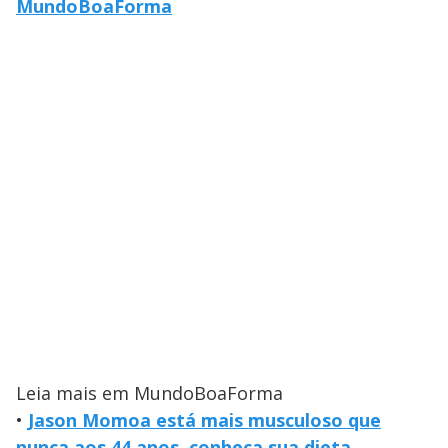
MundoBoaForma
Leia mais em MundoBoaForma
•
Jason Momoa está mais musculoso que
nunca aos 44 anos, conheça sua dieta