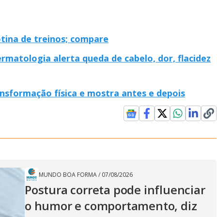
otina de treinos; compare
rmatologia alerta queda de cabelo, dor, flacidez
nsformação física e mostra antes e depois
MUNDO BOA FORMA
/
07/08/2026
Postura correta pode influenciar
o humor e comportamento, diz