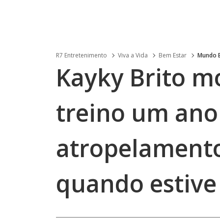
R7 Entretenimento
Viva a Vida
Bem Estar
Mundo 
Kayky Brito mo
treino um ano
atropelamento
quando estive