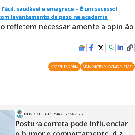
 Fácil, saudável e emagrece – É um sucesso!
 com levantamento de peso na academia
ão refletem necessariamente a opinião
APOSENTADORIA
MMA (ARTES MARCIAIS MISTAS)
MUNDO BOA FORMA
/
07/08/2026
Postura correta pode influenciar
o humor e comportamento, diz