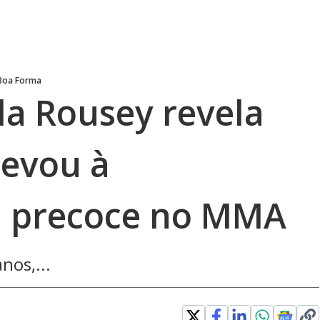
Boa Forma
a Rousey revela
levou à
a precoce no MMA
nos,...