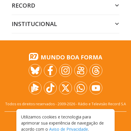
RECORD
INSTITUCIONAL
MUNDO BOA FORMA
Todos os direitos reservados - 2009-
2026
- Rádio e Televisão Record S.A
Utilizamos cookies e tecnologia para
CARREIRA
FALE CONOSCO
PRIVACIDADE
aprimorar sua experiência de navegação de
TERMOS E CONDIÇÕES DE USO
acordo com o
Aviso de Privacidade
.