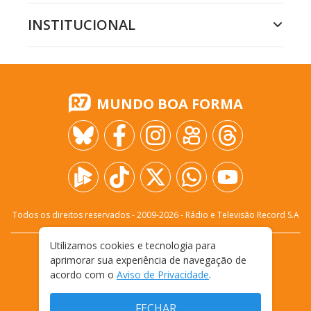
INSTITUCIONAL
MUNDO BOA FORMA
Todos os direitos reservados - 2009-
2026
- Rádio e Televisão Record S.A
Utilizamos cookies e tecnologia para
CARREIRA
FALE CONOSCO
PRIVACIDADE
aprimorar sua experiência de navegação de
TERMOS E CONDIÇÕES DE USO
acordo com o
Aviso de Privacidade
.
FECHAR