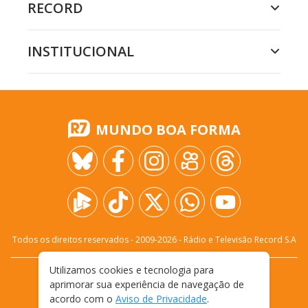
RECORD
INSTITUCIONAL
MUNDO BOA FORMA
Todos os direitos reservados - 2009-
2026
- Rádio e Televisão Record S.A
Utilizamos cookies e tecnologia para
CARREIRA
FALE CONOSCO
PRIVACIDADE
aprimorar sua experiência de navegação de
TERMOS E CONDIÇÕES DE USO
acordo com o
Aviso de Privacidade
.