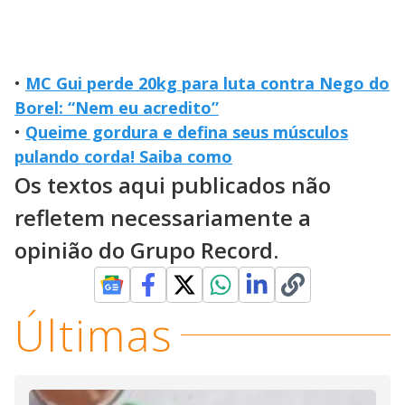
•
MC Gui perde 20kg para luta contra Nego do
Borel: “Nem eu acredito”
•
Queime gordura e defina seus músculos
pulando corda! Saiba como
Os textos aqui publicados não
refletem necessariamente a
opinião do Grupo Record.
Últimas