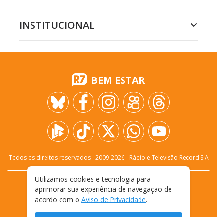
INSTITUCIONAL
BEM ESTAR
Todos os direitos reservados - 2009-
2026
- Rádio e Televisão Record S.A
Utilizamos cookies e tecnologia para
CARREIRA
FALE CONOSCO
PRIVACIDADE
aprimorar sua experiência de navegação de
TERMOS E CONDIÇÕES DE USO
acordo com o
Aviso de Privacidade
.