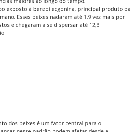
ncias maiores ao longo do tempo.
upo exposto à benzoilecgonina, principal produto da
mano. Esses peixes nadaram até 1,9 vez mais por
os e chegaram a se dispersar até 12,3
ão.
to dos peixes é um fator central para o
anças nesse padrão podem afetar desde a