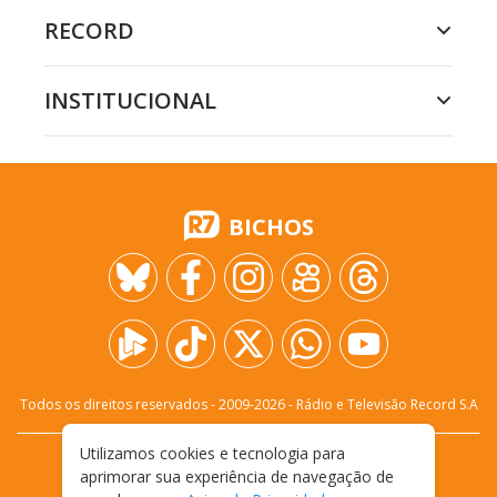
RECORD
INSTITUCIONAL
BICHOS
Todos os direitos reservados - 2009-
2026
- Rádio e Televisão Record S.A
Utilizamos cookies e tecnologia para
CARREIRA
FALE CONOSCO
PRIVACIDADE
aprimorar sua experiência de navegação de
TERMOS E CONDIÇÕES DE USO