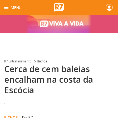
MENU
R7 Entretenimento
Bichos
Cerca de cem baleias
encalham na costa da
Escócia
.
BICHOS
|
Do R7