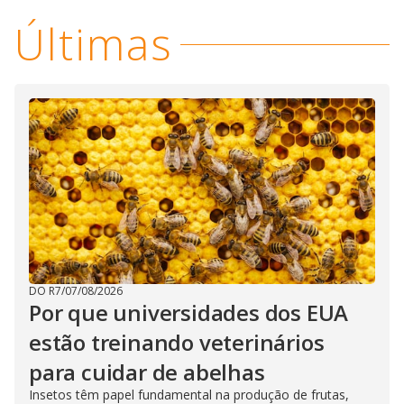
i
Últimas
d
e
o
DO R7
/
07/08/2026
Por que universidades dos EUA
estão treinando veterinários
para cuidar de abelhas
Insetos têm papel fundamental na produção de frutas,