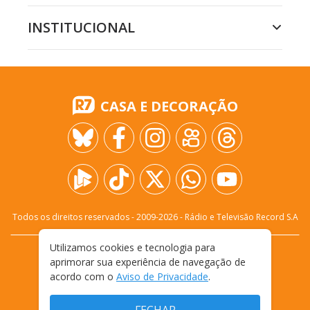
INSTITUCIONAL
CASA E DECORAÇÃO
Todos os direitos reservados - 2009-
2026
- Rádio e Televisão Record S.A
Utilizamos cookies e tecnologia para
CARREIRA
FALE CONOSCO
PRIVACIDADE
aprimorar sua experiência de navegação de
TERMOS E CONDIÇÕES DE USO
acordo com o
Aviso de Privacidade
.