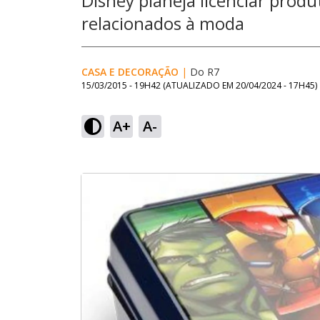
Disney planeja licenciar produ
relacionados à moda
CASA E DECORAÇÃO
|
Do R7
15/03/2015 - 19H42
(ATUALIZADO EM
20/04/2024 - 17H45
)
A+
A-