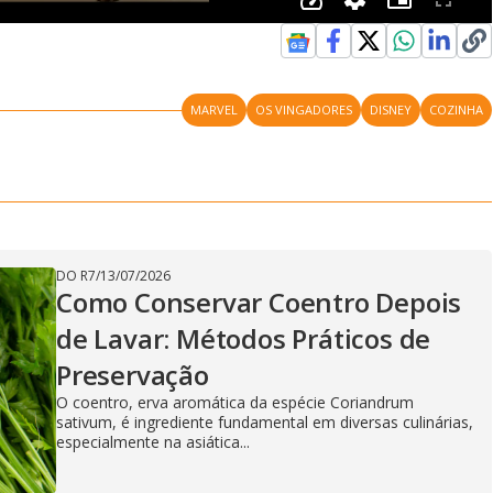
MARVEL
OS VINGADORES
DISNEY
COZINHA
DO R7
/
13/07/2026
Como Conservar Coentro Depois
de Lavar: Métodos Práticos de
Preservação
O coentro, erva aromática da espécie Coriandrum
sativum, é ingrediente fundamental em diversas culinárias,
especialmente na asiática...