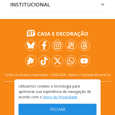
INSTITUCIONAL
CASA E DECORAÇÃO
Todos os direitos reservados - 2009-
2026
- Rádio e Televisão Record S.A
Utilizamos cookies e tecnologia para
CARREIRA
FALE CONOSCO
PRIVACIDADE
aprimorar sua experiência de navegação de
TERMOS E CONDIÇÕES DE USO
acordo com o
Aviso de Privacidade
.
FECHAR