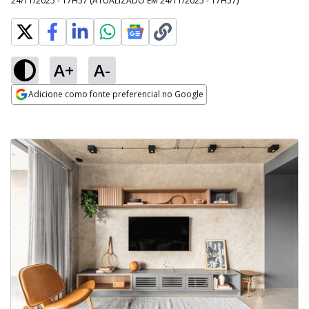
24/11/2025 - 17H57
(ATUALIZADO EM
24/11/2025 - 17H57
)
A+
A-
Adicione como fonte preferencial no Google
Opens in new window