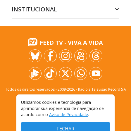
INSTITUCIONAL
FEED TV - VIVA A VIDA
Todos os direitos reservados - 2009-
2026
- Rádio e Televisão Record S.A
Utilizamos cookies e tecnologia para
CARREIRA
FALE CONOSCO
PRIVACIDADE
aprimorar sua experiência de navegação de
TERMOS E CONDIÇÕES DE USO
acordo com o
Aviso de Privacidade
.
FECHAR