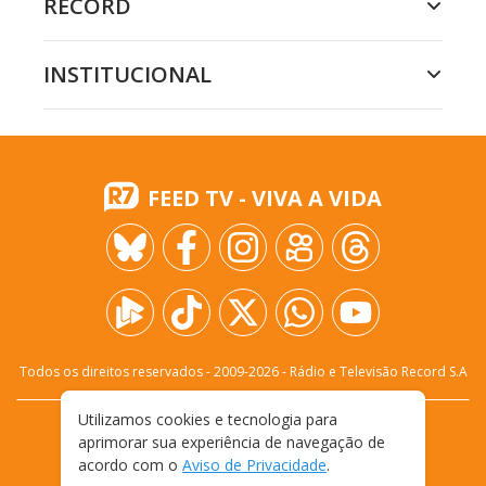
RECORD
INSTITUCIONAL
FEED TV - VIVA A VIDA
Todos os direitos reservados - 2009-
2026
- Rádio e Televisão Record S.A
Utilizamos cookies e tecnologia para
CARREIRA
FALE CONOSCO
PRIVACIDADE
aprimorar sua experiência de navegação de
TERMOS E CONDIÇÕES DE USO
acordo com o
Aviso de Privacidade
.