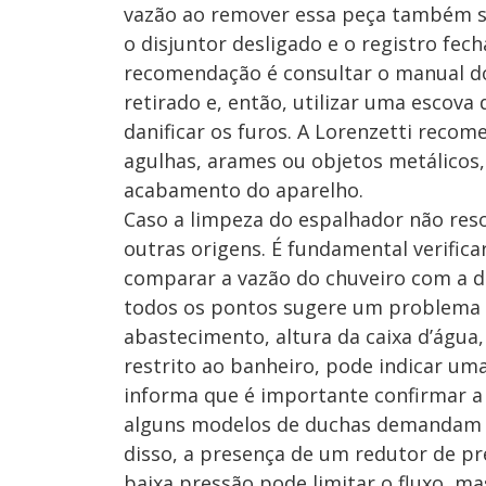
vazão ao remover essa peça também são
o disjuntor desligado e o registro fech
recomendação é consultar o manual do 
retirado e, então, utilizar uma escov
danificar os furos. A Lorenzetti recom
agulhas, arames ou objetos metálico
acabamento do aparelho.
Caso a limpeza do espalhador não reso
outras origens. É fundamental verific
comparar a vazão do chuveiro com a de
todos os pontos sugere um problema
abastecimento, altura da caixa d’água,
restrito ao banheiro, pode indicar u
informa que é importante confirmar a 
alguns modelos de duchas demandam u
disso, a presença de um redutor de p
baixa pressão pode limitar o fluxo, m