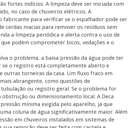
 fortes indícios. A limpeza deve ser iniciada com
ado, no caso de chuveiros elétricos. A
fabricante para verificar se o espalhador pode ser
a de cerdas macias para remover os resíduos sem
enda a limpeza periódica e alerta contra o uso de
s, que podem comprometer bicos, vedações e o
lva o problema, a baixa pressão da água pode ter
ar se o registro está completamente aberto e
 outras torneiras da casa. Um fluxo fraco em
 mais abrangente, como questões de
 tubulação ou registro geral. Se o problema for
ma obstrução ou dimensionamento local. A Deca
pressão mínima exigida pelo aparelho, já que
ma coluna de água significativamente maior. Além
ressão em chuveiros instalados em sistemas de
as sua remoção deve ser feita com cautela e