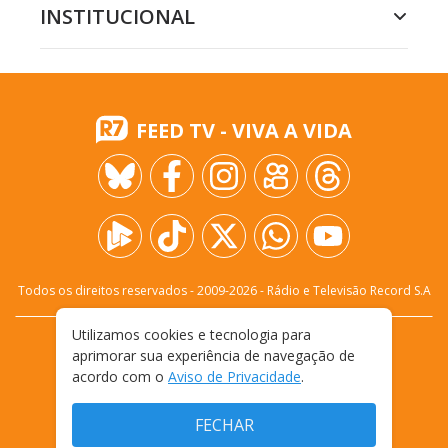
INSTITUCIONAL
FEED TV - VIVA A VIDA
Todos os direitos reservados - 2009-
2026
- Rádio e Televisão Record S.A
Utilizamos cookies e tecnologia para
CARREIRA
FALE CONOSCO
PRIVACIDADE
aprimorar sua experiência de navegação de
TERMOS E CONDIÇÕES DE USO
acordo com o
Aviso de Privacidade
.
FECHAR