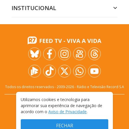
INSTITUCIONAL
FEED TV - VIVA A VIDA
Todos os direitos reservados - 2009-
2026
- Rádio e Televisão Record S.A
Utilizamos cookies e tecnologia para
CARREIRA
FALE CONOSCO
PRIVACIDADE
aprimorar sua experiência de navegação de
TERMOS E CONDIÇÕES DE USO
acordo com o
Aviso de Privacidade
.
FECHAR